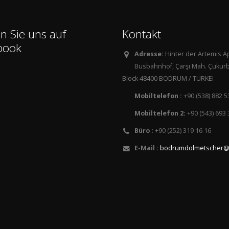
n Sie uns auf
Kontakt
book
Adresse:
Hinter der Artemis 
Busbahnhof, Çarşı Mah. Çukurb
Block 48400 BODRUM / TÜRKEI
Mobiltelefon :
+90 (538) 882 5
Mobiltelefon 2:
+90 (543) 693 
Büro :
+90 (252) 319 16 16
E-Mail :
bodrumdolmetscher@