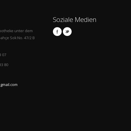
Soziale Medien
Apotheke unter dem
ahçe Sok No. 47/2 B
3 07
33 80
gmail.com