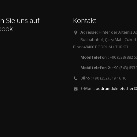
n Sie uns auf
Kontakt
book
Adresse:
Hinter der Artemis 
Busbahnhof, Çarşı Mah. Çukurb
Block 48400 BODRUM / TÜRKEI
Mobiltelefon :
+90 (538) 882 5
Mobiltelefon 2:
+90 (543) 693 
Büro :
+90 (252) 319 16 16
E-Mail :
bodrumdolmetscher@