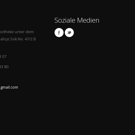
Soziale Medien
Apotheke unter dem
ahçe Sok No. 47/2 B
3 07
33 80
gmail.com