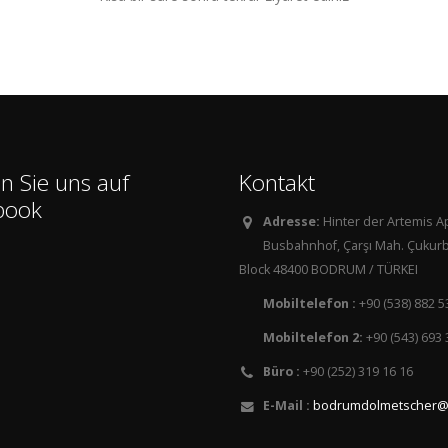
n Sie uns auf
Kontakt
book
Adresse:
Hinter der Artemis 
Busbahnhof, Çarşı Mah. Çukurb
Block 48400 BODRUM / TÜRKEI
Mobiltelefon :
+90 (538) 882 5
Mobiltelefon 2:
+90 (543) 693 
Büro :
+90 (252) 319 16 16
E-Mail :
bodrumdolmetscher@