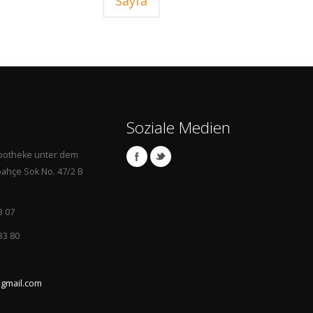
Sayfa
Soziale Medien
Apotheke unter dem
ahçe Sok No. 47/2 B
3 07
33 80
gmail.com