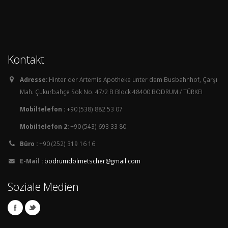
Kontakt
Adresse:
Hinter der Artemis Apotheke unter dem Busbahnhof, Çarşı
Mah. Çukurbahçe Sok No. 47/2 B Block 48400 BODRUM / TÜRKEI
Mobiltelefon :
+90 (538) 882 53 07
Mobiltelefon 2:
+90 (543) 693 33 80
Büro :
+90 (252) 319 16 16
E-Mail :
bodrumdolmetscher@gmail.com
Soziale Medien