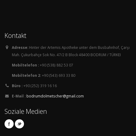
Kontakt
Adresse:
Hinter der Artemis Apotheke unter dem Busbahnhof, Çarşı
Mah. Çukurbahçe Sok No. 47/2 B Block 48400 BODRUM / TÜRKEI
Mobiltelefon :
+90 (538) 882 53 07
Mobiltelefon 2:
+90 (543) 693 33 80
Büro :
+90 (252) 319 16 16
E-Mail :
bodrumdolmetscher@gmail.com
Soziale Medien