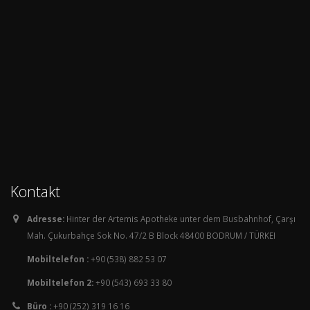
Kontakt
Adresse:
Hinter der Artemis Apotheke unter dem Busbahnhof, Çarşı
Mah. Çukurbahçe Sok No. 47/2 B Block 48400 BODRUM / TÜRKEI
Mobiltelefon :
+90 (538) 882 53 07
Mobiltelefon 2:
+90 (543) 693 33 80
Büro :
+90 (252) 319 16 16