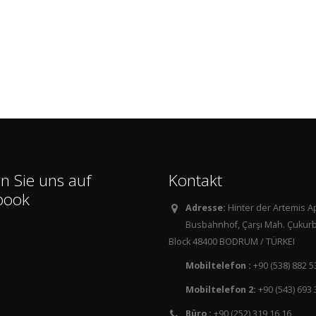
n Sie uns auf
Kontakt
book
Adresse:
Hinter der Artemis 
Busbahnhof, Çarşı Mah. Çukurb
Block 48400 BODRUM / TÜRKEI
Mobiltelefon :
+90 (538) 882 5
Mobiltelefon 2:
+90 (543) 693 
Büro :
+90 (252) 319 16 16