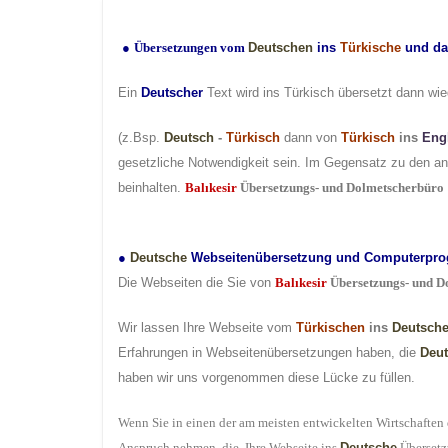
●
Übersetzungen vom
Deutschen
ins
Türkische
und da
Ein
Deutscher
Text wird ins Türkisch übersetzt dann wie
(z.Bsp.
Deutsch
-
Türkisch
dann von
Türkisch
ins
Eng
gesetzliche Notwendigkeit sein. Im Gegensatz zu den an
beinhalten.
Balıkesir
Übersetzungs- und Dolmetscherbüro
●
Deutsche
Webseitenübersetzung und Computerpr
Die Webseiten die Sie von
Balıkesir
Übersetzungs- und D
Wir lassen Ihre Webseite vom
Türkischen
ins
Deutsch
Erfahrungen in Webseitenübersetzungen haben, die
Deu
haben wir uns vorgenommen diese Lücke zu füllen.
Wenn Sie in einen der am meisten entwickelten Wirtschaften 
Anspruch nehmen, die Ihre Webseite ins
Deutsche
Übersetz