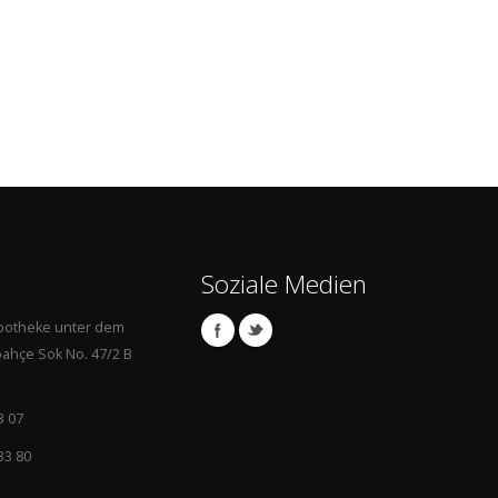
Soziale Medien
Apotheke unter dem
ahçe Sok No. 47/2 B
3 07
33 80