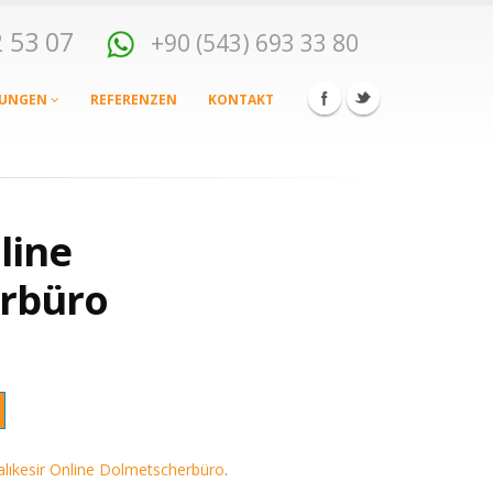
82 53 07
+90 (543) 693 33 80
TUNGEN
REFERENZEN
KONTAKT
line
rbüro
alıkesir Online Dolmetscherbüro
.