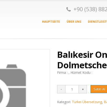
+90 (538) 8
HAUPTSEITE
ÜBER UNS
DIENSTLEIS
Balıkesir On
Dolmetsche
Firma : , Hizmet Kodu :
Satın Al
Kategori:
Türkei Übersetzung
,
B