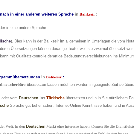
nach in einer anderen weiteren Sprache
in
Balıkesir
:
der in eine andere Sprache
lische
). Dies kann in der Balıkesir im allgemeinen in Unterlagen die vom No
deren Übersetzungen können derartige Texte, weil sie zweimal übersetzt we
kann mit Qualitätskontrolle derartige Bedeutungsverschiebungen ins Minimu
ogrammübersetzungen
in
Balıkesir
:
olmetscherbüro
übersetzen lassen möchten werden in geeignete Zeit so übers
e
oder vom
Deutschen
ins
Türkische
übersetzen und in in Sie nützlichem For
tsche
Sprache gut beherrschen, Internet-Online Kenntnisse haben und in Au
der Welt, in den
Deutschen
Markt eine Interesse haben können Sie die Dienstleis
t, dessen Design gestaltet und zum Stand der internationalen Publikation bringt.