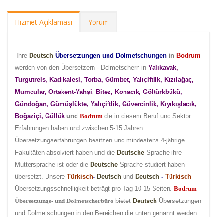
Hizmet Açıklaması
Yorum
Ihre
Deutsch
Übersetzungen und Dolmetschungen
in
Bodrum
werden von den Übersetzern - Dolmetschern in
Yalıkavak,
Turgutreis, Kadıkalesi, Torba, Gümbet, Yalıçiftlik, Kızılağaç,
Mumcular, Ortakent-Yahşi, Bitez, Konacık, Göltürkbükü,
Gündoğan, Gümüşlükte, Yalıçiftlik, Güvercinlik, Kıyıkışlacık,
Boğaziçi, Güllük
und
Bodrum
die in diesem Beruf und Sektor
Erfahrungen haben und zwischen 5-15 Jahren
Übersetzungserfahrungen besitzen und mindestens 4-jährige
Fakultäten absolviert haben und die
Deutsche
Sprache ihre
Muttersprache ist oder die
Deutsche
Sprache studiert haben
übersetzt. Unsere
Türkisch
-
Deutsch
und
Deutsch
-
Türkisch
Übersetzungsschnelligkeit beträgt pro Tag 10-15 Seiten.
Bodrum
Übersetzungs- und Dolmetscherbüro
bietet
Deutsch
Übersetzungen
und Dolmetschungen in den Bereichen die unten genannt werden.